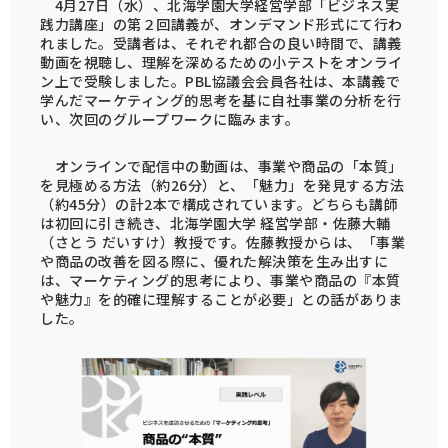
4月27日（水）、北海学園大学経営学部「ビジネス実
践力講座」の第２回講義が、オンデマンド形式にて行わ
れました。受講者は、それぞれ都合の良い時間で、講義
動画を視聴し、理解を深めるための小テストをオンライ
ン上で受験しました。PBL協議会会員各社は、本講義で
学んだマーケティング的思考を基に自社事業の分析を行
い、次回のグループワークに臨みます。
オンラインで配信中の動画は、事業や商品の「本質」
を見極める方法（約26分）と、「魅力」を発見する方法
（約45分）の計2本で構成されています。どちらも講師
は初回に引き続き、北海学園大学 経営学部・佐藤大輔
（さとう だいすけ）教授です。佐藤教授からは、「事業
や商品の改善を図る際に、優れた解決策を生み出すに
は、マーケティング的思考により、事業や商品の『本質
や魅力』を的確に理解することが必要」との話がありま
した。