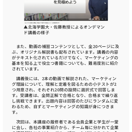
▲北海学園大・佐藤教授によるオンデマン
ド講義の様子
また、動画の補習コンテンツとして、全20ページに及
ぶ、オリジナル解説書も配布されています。講義の内容
がテキスト化されているだけでなく、マーケティングの
基本を知る上で役立つ書籍についても、難易度別に紹介
されています。
講義後には、2本の動画で解説された、マーケティン
グ理論について、理解と定着を図るための小テストが2
つ用意され、それぞれ20問の設問に選択式で回答しま
す。受講者は、全問正解で合格となり、合格まで繰り返
し挑戦できます。出題内容は回答のたびにランダムに変
わるため、自ずとマーケティングの知識が身につきま
す。
次回は、本講座の履修者である会員企業と学生が一堂
に会し、各社の事業紹介から、チーム毎に分かれて企業