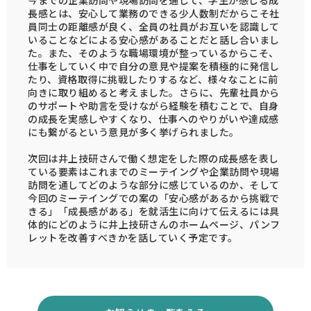
今までの企業訪問や現場訪問を通して、学生が感じる成
長感とは、安心して業務のできる少人数制だからこそ社
員同士の距離感が良く、全員の社員がお互いを認識して
いることなどによる安心感があることだと話し合いまし
た。また、そのような職場環境が整っているからこそ、
仕事をしていく中で自分の意見や提案を積極的に発信し
たり、資格取得に挑戦したりするなど、様々なことに前
向きに取り組めると考えました。さらに、先輩社員から
のサポートや助言を受けながら経験を積むことで、自身
の成長を実感しやすくなり、仕事へのやりがいや達成感
にも繋がるという意見が多く挙げられました。
次回は井上技研さんで働く想定をした際の成長感を表し
ている要素はこれまでのミーテイングや企業訪問や現場
訪問を通してどのような部分に感じているのか、そして
今回のミーテイングでの案の「安心感があるから挑戦で
きる」「成長感がある」を就活生に向けて伝えるには具
体的にどのように井上技研さんのホームページ、パンフ
レットを改善すべきかを話していく予定です。